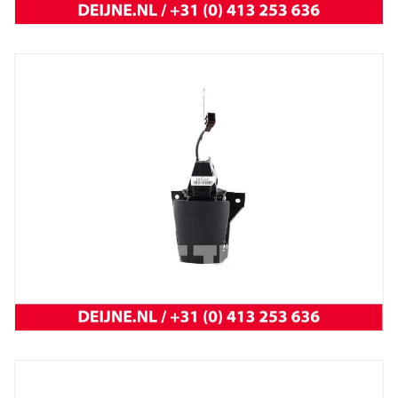
BYD
Atto 3