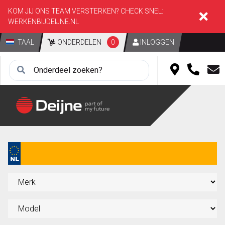
KOM JIJ ONS TEAM VERSTERKEN? CHECK SNEL:
WERKENBIJDEIJNE.NL
TAAL
ONDERDELEN
0
INLOGGEN