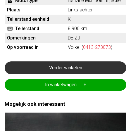
Motortype
Benzine Multipoint Injectie
Plaats
Links-achter
Tellerstand eenheid
K
Tellerstand
8.900 km
Opmerkingen
DE ZJ
Op voorraad in
Volkel (
0413-273073
)
Verder winkelen
In winkelwagen +
Mogelijk ook interessant