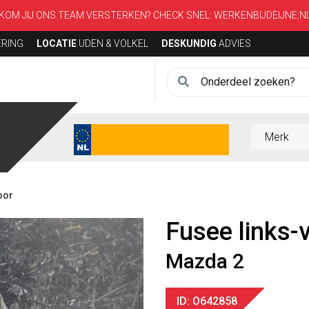
KOM JIJ ONS TEAM VERSTERKEN? CHECK SNEL:
WERKENBIJDEIJNE.N
ERING
LOCATIE
UDEN & VOLKEL
DESKUNDIG
ADVIES
oor
Fusee links-
Mazda 2
ID: O642858