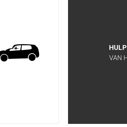
HULP
VAN 