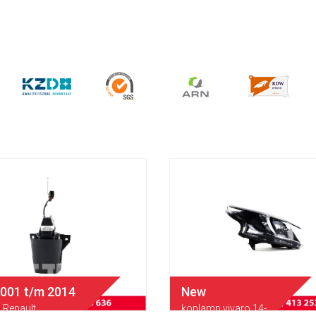
2001 t/m 2014
New
Renault
koplamp vivaro 14-