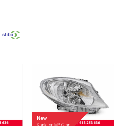
New
Koplamp MB Citan