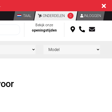
L
TAAL
ONDERDELEN
0
INLOGGEN
Bekijk onze
openingstijden
voor