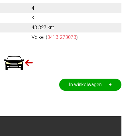
4
K
43.327 km
Volkel (
0413-273073
)
In winkelwagen +