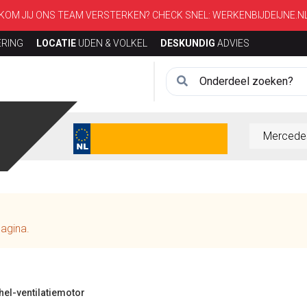
KOM JIJ ONS TEAM VERSTERKEN? CHECK SNEL:
WERKENBIJDEIJNE.N
ERING
LOCATIE
UDEN & VOLKEL
DESKUNDIG
ADVIES
agina.
hel-ventilatiemotor