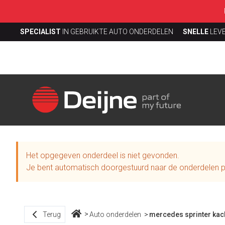
SPECIALIST
IN GEBRUIKTE AUTO ONDERDELEN
SNELLE
LEV
Het opgegeven onderdeel is niet gevonden.
Je bent automatisch doorgestuurd naar de onderdelen p
Terug
Auto onderdelen
mercedes sprinter kac