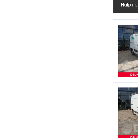
Hulp
nod