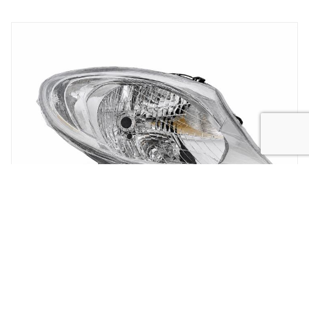
New
koplamp vivaro 14-
New