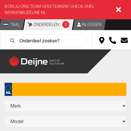
KOM JIJ ONS TEAM VERSTERKEN? CHECK SNEL:
WERKENBIJDEIJNE.NL
TAAL
ONDERDELEN
0
INLOGGEN