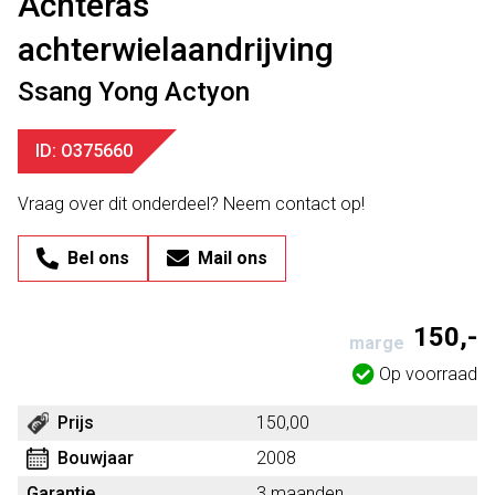
Achteras
achterwielaandrijving
Ssang Yong Actyon
ID: O375660
Vraag over dit onderdeel? Neem contact op!
Bel ons
Mail ons
150,-
marge
Op voorraad
Prijs
150,00
Bouwjaar
2008
Garantie
3 maanden