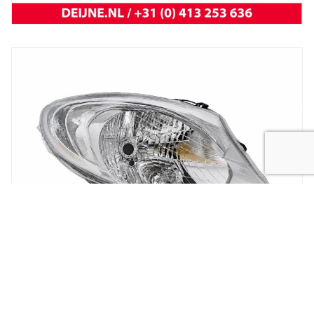
New
koplamp vivaro 14-