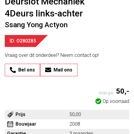
Deurslot Mechaniek
4Deurs links-achter
Ssang Yong Actyon
ID: O280285
Vraag over dit onderdeel? Neem contact op!
Bel ons
Mail ons
50,-
marge
Op voorraad
Prijs
50,00
Bouwjaar
2008
Garantie
3 maanden