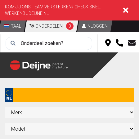
KOM JIJ ONS TEAM VERSTERKEN? CHECK SNEL:
WERKENBIJDEIJNE.NL
TAAL
ONDERDELEN
0
INLOGGEN