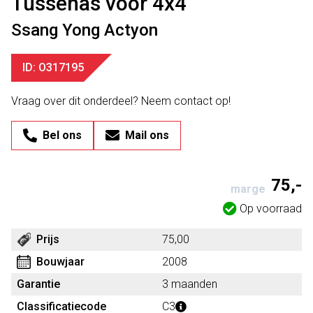
Tussenas voor 4x4
Ssang Yong Actyon
ID: O317195
Vraag over dit onderdeel? Neem contact op!
Bel ons
Mail ons
75,-
marge
Op voorraad
Prijs
75,00
Bouwjaar
2008
Garantie
3 maanden
Classificatiecode
C3