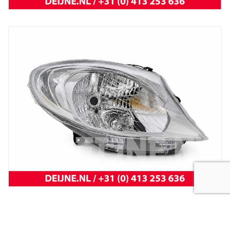
New
koplamp vivaro 14-