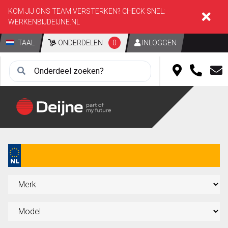
KOM JIJ ONS TEAM VERSTERKEN? CHECK SNEL:
WERKENBIJDEIJNE.NL
TAAL
ONDERDELEN
0
INLOGGEN