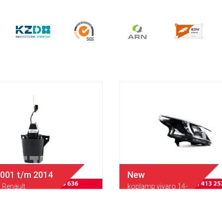
2001 t/m 2014
New
Renault
koplamp vivaro 14-