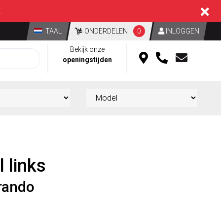
L
TAAL
ONDERDELEN
0
INLOGGEN
Bekijk onze
openingstijden
 links
rando