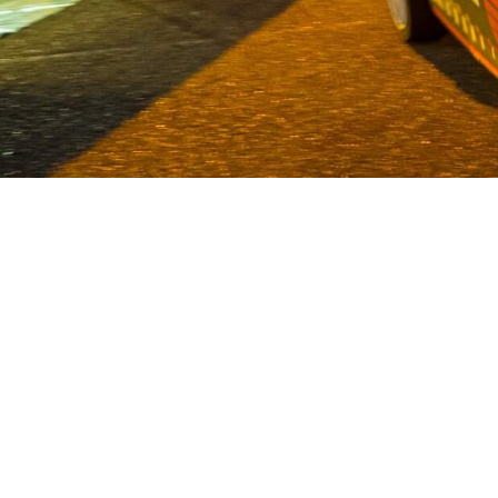
Van Deijne is al sinds 1986 speci