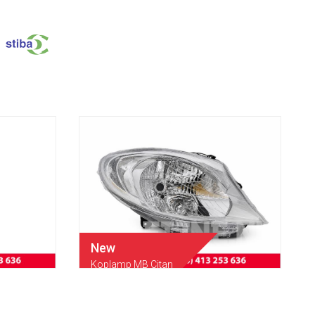
New
Koplamp MB Citan