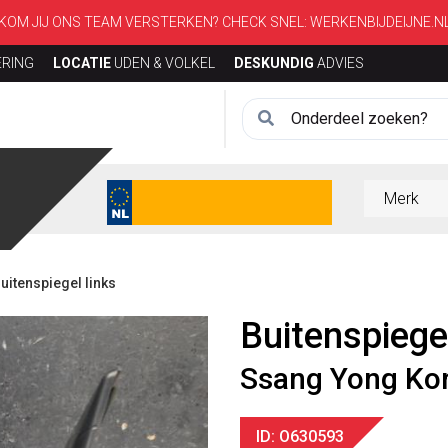
KOM JIJ ONS TEAM VERSTERKEN? CHECK SNEL:
WERKENBIJDEIJNE.N
ERING
LOCATIE
UDEN & VOLKEL
DESKUNDIG
ADVIES
itenspiegel links
Buitenspiegel
Ssang Yong Ko
ID: O630593