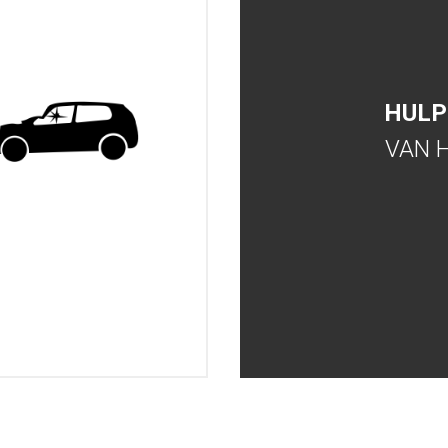
HULP
VAN 