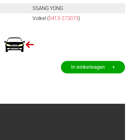
SSANG YONG
Volkel (
0413-273073
)
In winkelwagen +