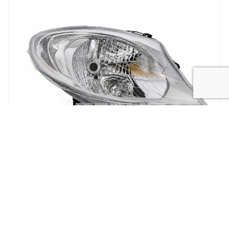
New
koplamp vivaro 14-
New
Koplamp MB Citan