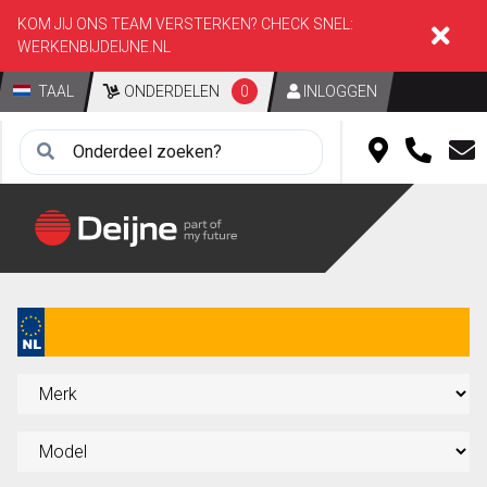
KOM JIJ ONS TEAM VERSTERKEN? CHECK SNEL:
WERKENBIJDEIJNE.NL
TAAL
ONDERDELEN
0
INLOGGEN