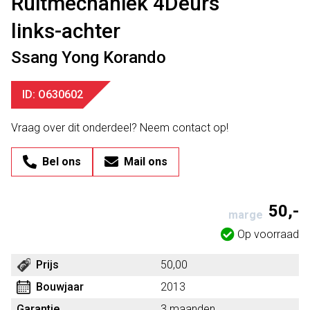
Ruitmechaniek 4Deurs
links-achter
Ssang Yong Korando
ID: O630602
Vraag over dit onderdeel? Neem contact op!
Bel ons
Mail ons
50,-
marge
Op voorraad
Prijs
50,00
Bouwjaar
2013
Garantie
3 maanden