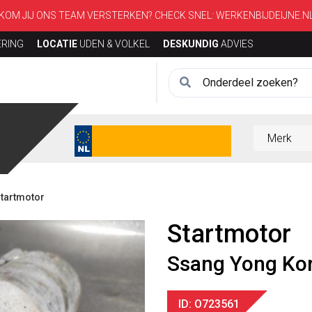
KOM JIJ ONS TEAM VERSTERKEN? CHECK SNEL:
WERKENBIJDEIJNE.N
ERING
LOCATIE
UDEN & VOLKEL
DESKUNDIG
ADVIES
tartmotor
Startmotor
Ssang Yong Ko
ID: O723561