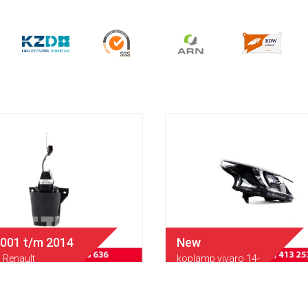
2001 t/m 2014
New
Renault
koplamp vivaro 14-