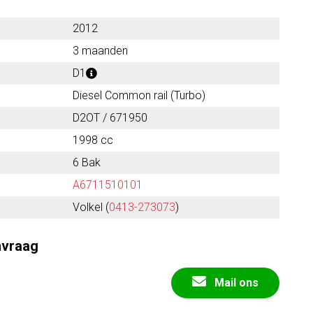
2012
3 maanden
D1
Diesel Common rail (Turbo)
D2OT / 671950
1998 cc
6 Bak
A6711510101
Volkel (
0413-273073
)
nvraag
Mail ons