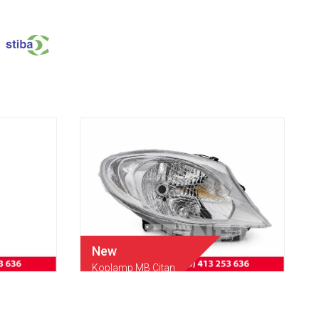
New
Koplamp MB Citan