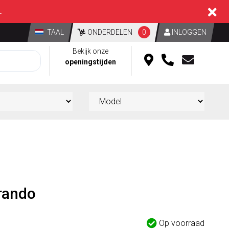
L
TAAL
ONDERDELEN
0
INLOGGEN
Bekijk onze
openingstijden
rando
Op voorraad