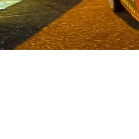
Van Deijne is al sinds 1986 speci