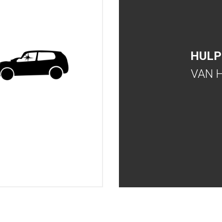
HULP
VAN 