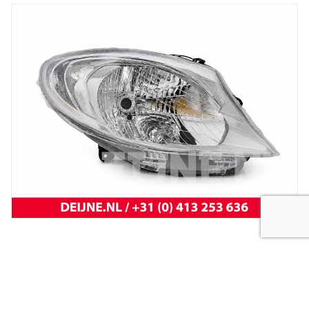
New
koplamp vivaro 14-
New
Koplamp MB Citan