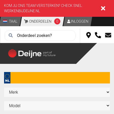
KOM JIJ ONS TEAM VERSTERKEN? CHECK SNEL:
WERKENBIJDEIJNE.NL
TAAL
ONDERDELEN
0
INLOGGEN