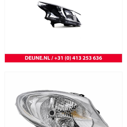
New
koplamp vivaro 14-