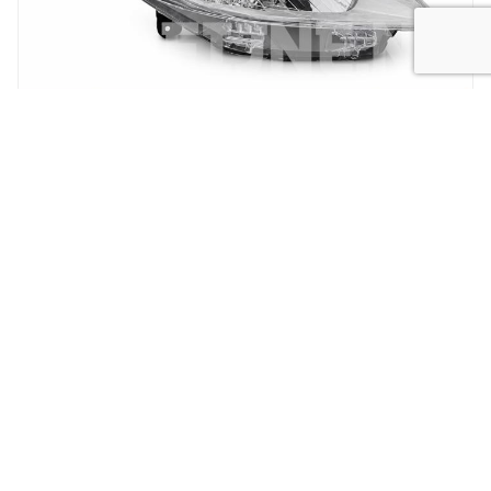
New
Koplamp MB Citan
SPECIALIST IN
GEBRUIKTE AUTO
ONDERDELEN