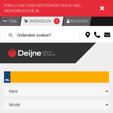
KOM JIJ ONS TEAM VERSTERKEN? CHECK SNEL:
WERKENBIJDEIJNE.NL
TAAL
ONDERDELEN
0
INLOGGEN