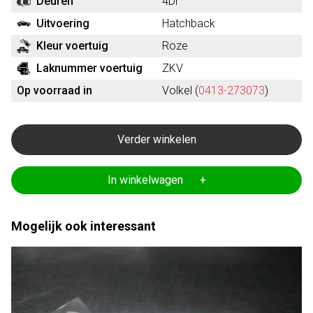
Deuren
4Dr
Uitvoering
Hatchback
Kleur voertuig
Roze
Laknummer voertuig
ZKV
Op voorraad in
Volkel (
0413-273073
)
Verder winkelen
In winkelwagen +
Mogelijk ook interessant