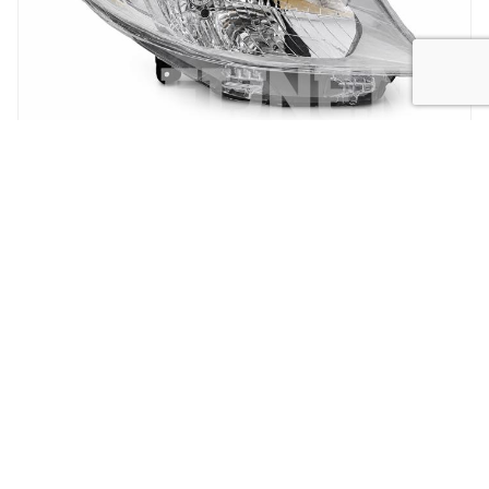
New
Koplamp MB Citan
SPECIALIST IN
GEBRUIKTE AUTO
ONDERDELEN