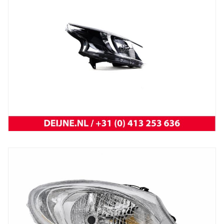
Trafic 2001 t/m 2014
NEW OEM Renault
New
koplamp vivaro 14-