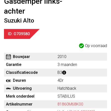
Gasdemper links-
achter
Suzuki Alto
ID: O709580
Op voorraad
Bouwjaar
2010
Garantie
3 maanden
Classificatiecode
B3
Deuren
4Dr
Uitvoering
Hatchback
Merk onderdeel
STABILUS
Artikelnummer
81860M68K00