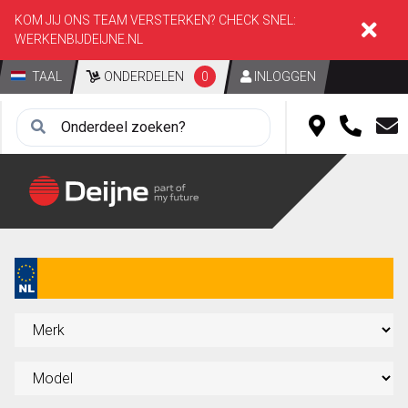
KOM JIJ ONS TEAM VERSTERKEN? CHECK SNEL:
WERKENBIJDEIJNE.NL
TAAL
ONDERDELEN
0
INLOGGEN