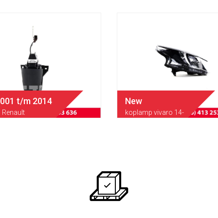
2001 t/m 2014
New
Renault
koplamp vivaro 14-