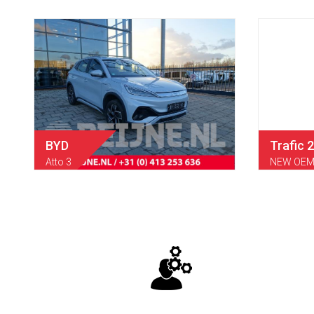
BYD
Trafic 
Atto 3
NEW OEM 