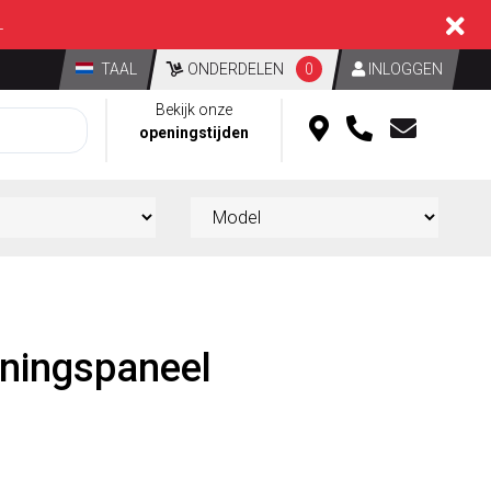
L
TAAL
ONDERDELEN
0
INLOGGEN
Bekijk onze
openingstijden
eningspaneel