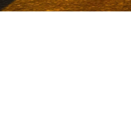
Van Deijne is al sinds 1986 speci
bedrijfswagens. Met een enorme voor
onze vestigingen in Volkel en Ude
KLAN