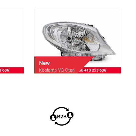
New
Koplamp MB Citan