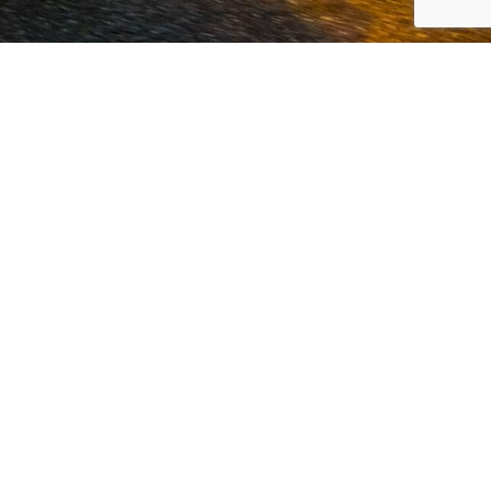
 en Koreaanse automerken, Volvo en
klanten de best mogelijke service in
 hoog in het vaandel.
Lees verder...
LOCATIE VOLKEL