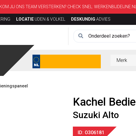
KOM JIJ ONS TEAM VERSTERKEN? CHECK SNEL:
WERKENBIJDEIJNE.N
ERING
LOCATIE
UDEN & VOLKEL
DESKUNDIG
ADVIES
dieningspaneel
Kachel Bedi
Suzuki Alto
ID: O306181