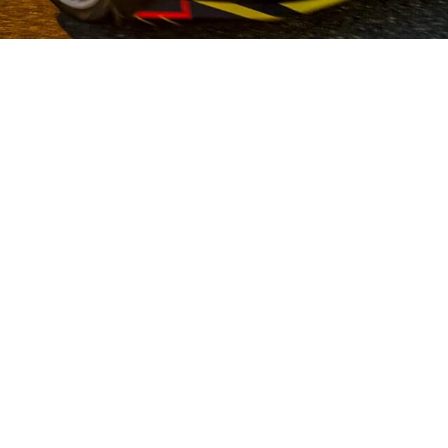
OUR STORY
alist op het gebied van gebruikte auto-onderdelen voor Japanse
raad en meer dan 50 hardwerkende medewerkers bieden we onze 
n. We staan voor kwaliteit en hebben duurzaamheid en innovatie
TENSERVICE
LOCATIE UDEN