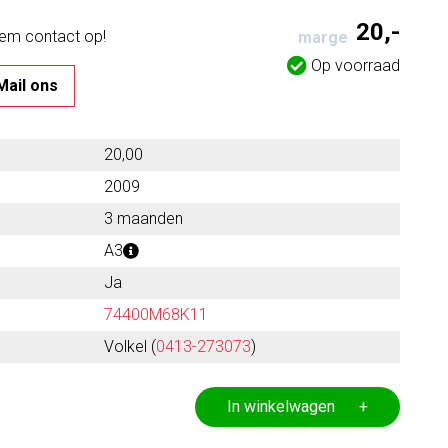
20,-
eem contact op!
marge
Op voorraad
Mail ons
20,00
2009
3 maanden
A3
Ja
74400M68K11
Volkel (
0413-273073
)
In winkelwagen +