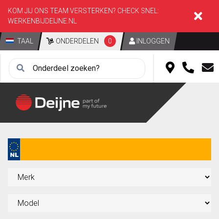
KOM JIJ ONS TEAM VERSTERKEN? CHECK SNEL:
WERKENBIJDEIJNE.NL
TAAL
ONDERDELEN
0
INLOGGEN