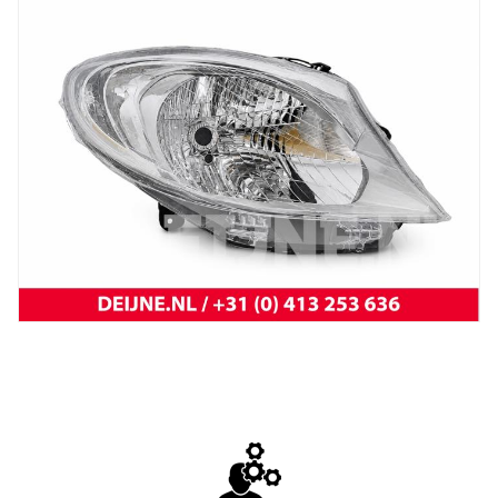
koplamp vivaro 14-
New
Koplamp MB Citan