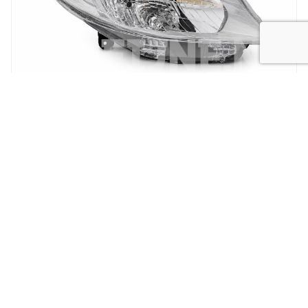
New
Koplamp MB Citan
SPECIALIST IN
GEBRUIKTE AUTO
ONDERDELEN