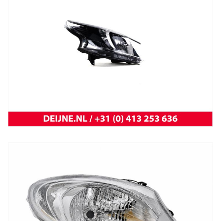
Trafic 2001 t/m 2014
NEW OEM Renault
New
koplamp vivaro 14-