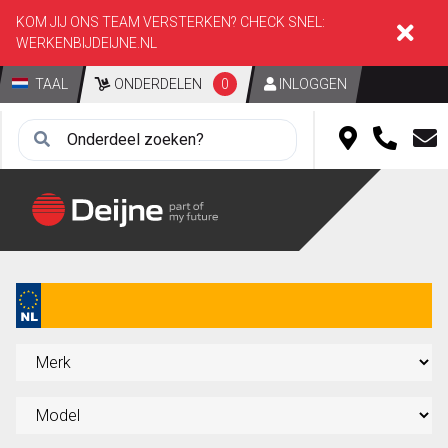
KOM JIJ ONS TEAM VERSTERKEN? CHECK SNEL:
WERKENBIJDEIJNE.NL
TAAL
ONDERDELEN
0
INLOGGEN