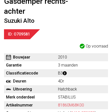
Gasdemper rechts-
achter
Suzuki Alto
ID: O709581
Op voorraad
Bouwjaar
2010
Garantie
3 maanden
Classificatiecode
B3
Deuren
4Dr
Uitvoering
Hatchback
Merk onderdeel
STABILUS
Artikelnummer
81860M68K00