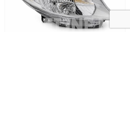
New
Koplamp MB Citan
SPECIALIST IN
GEBRUIKTE AUTO
ONDERDELEN