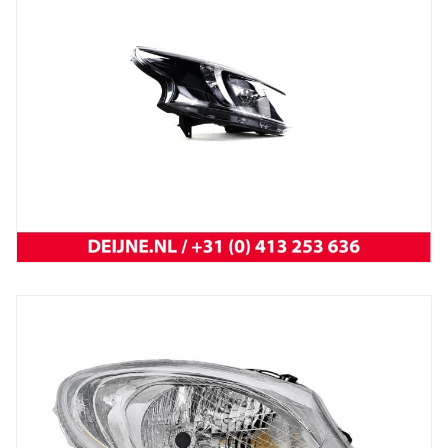
Trafic 2001 t/m 2014
NEW OEM Renault
New
koplamp vivaro 14-