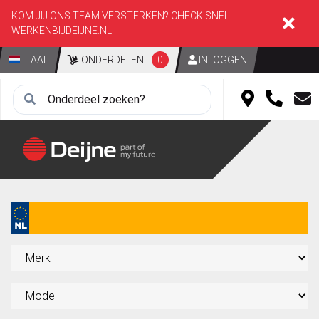
KOM JIJ ONS TEAM VERSTERKEN? CHECK SNEL:
WERKENBIJDEIJNE.NL
TAAL
ONDERDELEN
0
INLOGGEN